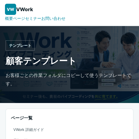
VWork
VW
概要ページ
セミナー
お問い合わせ
テンプレート
顧客テンプレート
お客様ごとの作業フォルダにコピーして使うテンプレートで
す。
ページ一覧
VWork 詳細ガイド