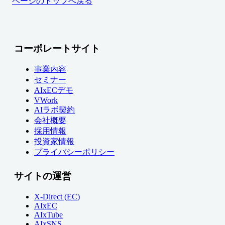
ページのトップへ戻る
コーポレートサイト
事業内容
セミナー
AIxECデモ
VWork
AIラボ契約
会社概要
採用情報
投資家情報
プライバシーポリシー
サイトの運営
X-Direct (EC)
AIxEC
AIxTube
AIxSNS