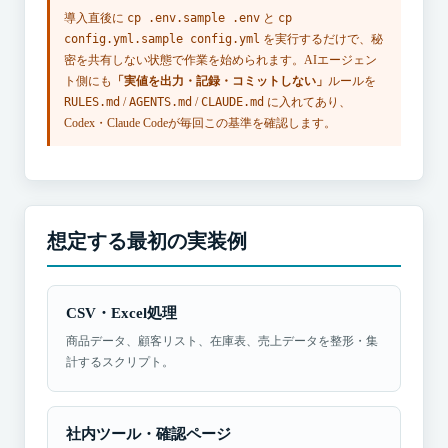
導入直後に
cp .env.sample .env
と
cp
config.yml.sample config.yml
を実行するだけで、秘
密を共有しない状態で作業を始められます。AIエージェン
ト側にも
「実値を出力・記録・コミットしない」
ルールを
RULES.md
/
AGENTS.md
/
CLAUDE.md
に入れてあり、
Codex・Claude Codeが毎回この基準を確認します。
想定する最初の実装例
CSV・Excel処理
商品データ、顧客リスト、在庫表、売上データを整形・集
計するスクリプト。
社内ツール・確認ページ