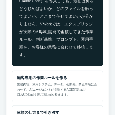
Claude Code）を導入しても、最初は何を
どう頼めばよいか、どのファイルを触っ
てよいか、どこまで任せてよいかが分か
りません。VWorkでは、エクスブリッジ
が実際のAI駆動開発で蓄積してきた作業
ルール、判断基準、プロンプト、運用手
順を、お客様の業務に合わせて移植しま
す。
顧客専用の作業ルールを作る
業務内容、利用システム、データ、公開先、禁止事項に合
わせて、AIエージェントが参照するAGENTS.md／
CLAUDE.mdやRULES.mdを整えます。
依頼の仕方まで引き渡す