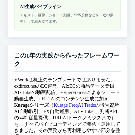
AI生成パイプライン
テキスト、画像、ショート動画、SNS投稿などを一連の業
務として組み立てます。
この1年の実践から作ったフレームワー
ク
VWorkは机上のテンプレートではありません。
exdirect.netのEC運営、AIxECの商品データ登録、
AIxTubeの動画配信、HyperFramesによるショート
動画生成、URL2AIのコンテンツ生成に加え、
Kurageシリーズ
（
Kurage FreqAI Trade
の暗号資産
AI自動取引、FX自動運用、AI VTuber、判断API
のx402従量提供、URLAIトークノミクスまで）
を、すべてバイブコーディングで開発・運用して
きました。その実務から再利用しやすい部分を整