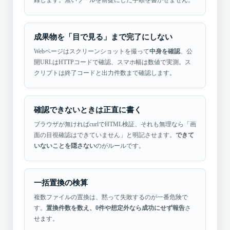
成果物を「目で見る」まで完了にしない
Webページはスクリーンショットを撮って
中身を確認
、公
開URLはHTTPコードで確認、スマホ幅は数値で実測。ス
クリプトは終了コードと出力件数まで確認します。
確認できないときは正直に書く
ブラウザが無ければcurlでHTML検証、それも無理なら「画
面の目視確認はできていません」と明記させます。
できて
いないことを隠さない
のがルールです。
一括置換の検算
複数ファイルの置換は、黙って失敗するのが一番危険で
す。
置換件数を数え、0件や想定外なら成功にせず報告
さ
せます。