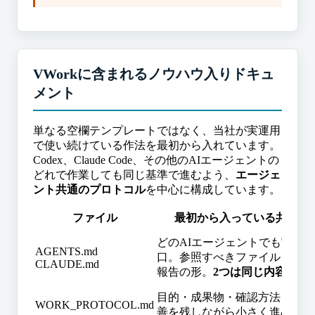
VWorkに含まれるノウハウ入りドキュ
メント
単なる空欄テンプレートではなく、当社が実運用
で使い続けている作法を最初から入れています。
Codex、Claude Code、その他のAIエージェントの
どれで作業しても同じ基準で進むよう、
エージェ
ント共通のプロトコル
を中心に構成しています。
ファイル
最初から入っている共通ノ
どのAIエージェントでも守る
AGENTS.md
口。参照すべきファイル、確認
CLAUDE.md
報告の形。
2つは同じ内容
目的・成果物・確認方法・記録
WORK_PROTOCOL.md
善を残しながら小さく進める共