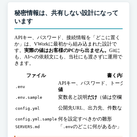
秘密情報は、共有しない設計になって
います
APIキー、パスワード、接続情報を「どこに置く
か」は、VWorkに最初から組み込まれた設計で
す。
実際の値はお客様のPCから出ません。
Gitに
も、AIへの依頼文にも、当社にも渡さずに運用で
きます。
ファイル
書く内容
APIキー、パスワード、トークンな
.env
値
変数名と説明
だけ
（値は空欄）
.env.sample
公開先URL、出力先、件数など環
config.yml
何を設定すべきかの雛形
config.yml.sample
「
のどこに何があるか」＝場所
SERVERS.md
.env