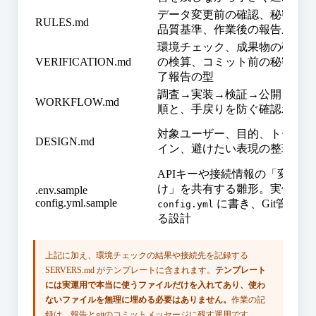
データ変更前の確認、秘密情報
RULES.md
品質基準、作業後の報告ルール
環境チェック、成果物の確認方
VERIFICATION.md
の検算、コミット前の秘密チェ
了報告の型
調査→実装→検証→公開→記録
WORKFLOW.md
順と、手戻りを防ぐ確認ポイン
対象ユーザー、目的、トーン、
DESIGN.md
イン、避けたい表現の整理
APIキーや接続情報の「変数名
け」を共有する雛形。実値は
.env.sample
.
config.yml.sample
に書き、Git管理か
config.yml
る設計
上記に加え、環境チェックの結果や接続先を記録する
SERVERS.md がテンプレートに含まれます。
テンプレート
には実運用で本当に使うファイルだけを入れてあり、使わ
ないファイルを無理に埋める必要はありません。
作業の記
録は、報告とgitのコミットメッセージに残す運用です。