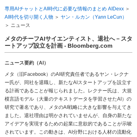
専用AIチャットとAI時代に必要な情報のまとめ AIDexx
＞
AI時代を切り開く人物
＞
ヤン・ルカン（Yann LeCun）
＞ ニュース
メタのチーフAIサイエンティスト、退社へ－スタ
ートアップ設立を計画 - Bloomberg.com
ニュース要約（AI）
メタ（旧Facebook）のAI研究責任者であるヤン・レクナ
ー氏が、同社を退職し、新たなAIスタートアップを設立す
る計画であることが報じられました。レクナー氏は、大規
模言語モデル（大量のテキストデータを学習させたAI）の
研究で著名であり、メタのAI戦略に大きな影響を与えてき
ました。退社理由は明かされていませんが、自身の新たな
アイデアを実現するための起業に意欲的であることが示唆
されています。この動きは、AI分野における人材の流動化